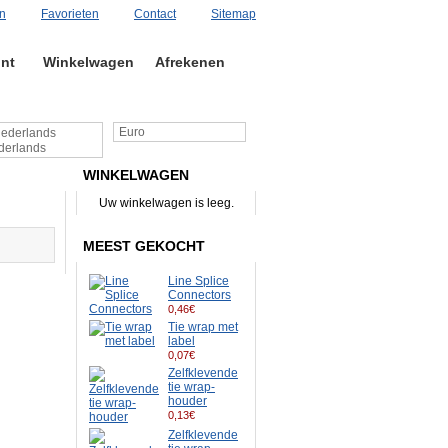
n
Favorieten
Contact
Sitemap
nt
Winkelwagen
Afrekenen
Euro
erlands
WINKELWAGEN
Uw winkelwagen is leeg.
MEEST GEKOCHT
Line Splice
Connectors
0,46€
Tie wrap met
label
0,07€
Zelfklevende
tie wrap-
houder
0,13€
Zelfklevende