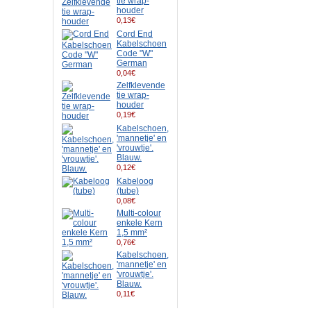
tie wrap-
houder
0,13€
Cord End
Kabelschoen
Code "W"
German
0,04€
Zelfklevende
tie wrap-
houder
0,19€
Kabelschoen,
'mannetje' en
'vrouwtje'.
Blauw.
0,12€
Kabeloog
(tube)
0,08€
Multi-colour
enkele Kern
1,5 mm²
0,76€
Kabelschoen,
'mannetje' en
'vrouwtje'.
Blauw.
0,11€