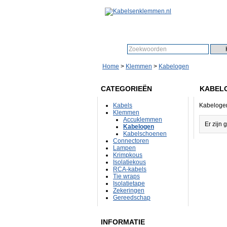
Zoeken:
Home
>
Klemmen
>
Kabelogen
CATEGORIEËN
KABEL
Kabels
Kabeloge
Klemmen
Accuklemmen
Er zijn 
Kabelogen
Kabelschoenen
Connectoren
Lampen
Krimpkous
Isolatiekous
RCA-kabels
Tie wraps
Isolatietape
Zekeringen
Gereedschap
INFORMATIE