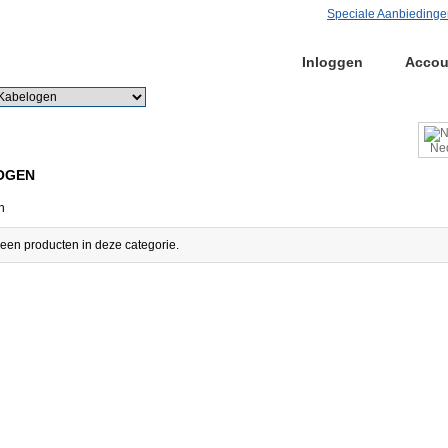
Speciale Aanbiedinge
Home
Inloggen
Accou
Zoek
Uitgebreid zoeken
Ned
OGEN
n
geen producten in deze categorie.