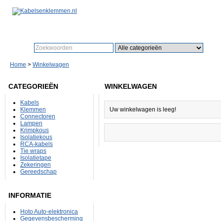
Zoeken:
Zo
Home
>
Winkelwagen
CATEGORIEËN
WINKELWAGEN
Kabels
Klemmen
Uw winkelwagen is leeg!
Connectoren
Lampen
Krimpkous
Isolatiekous
RCA-kabels
Tie wraps
Isolatietape
Zekeringen
Gereedschap
INFORMATIE
Hoto Auto-elektronica
Gegevensbescherming