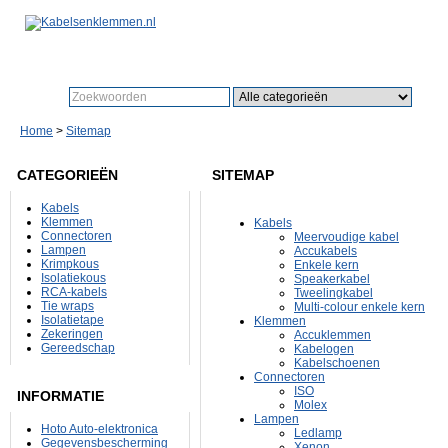
Zoeken:
Zo
Home
>
Sitemap
CATEGORIEËN
SITEMAP
Kabels
Klemmen
Kabels
Connectoren
Meervoudige kabel
Lampen
Accukabels
Krimpkous
Enkele kern
Isolatiekous
Speakerkabel
RCA-kabels
Tweelingkabel
Tie wraps
Multi-colour enkele kern
Isolatietape
Klemmen
Zekeringen
Accuklemmen
Gereedschap
Kabelogen
Kabelschoenen
Connectoren
ISO
INFORMATIE
Molex
Lampen
Hoto Auto-elektronica
Ledlamp
Gegevensbescherming
Xenon