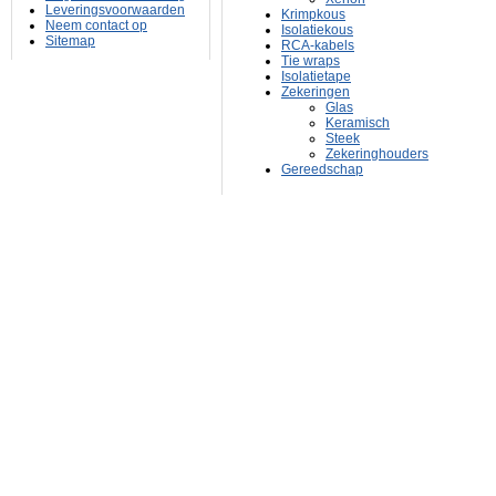
Leveringsvoorwaarden
Krimpkous
Neem contact op
Isolatiekous
Sitemap
RCA-kabels
Tie wraps
Isolatietape
Zekeringen
Glas
Keramisch
Steek
Zekeringhouders
Gereedschap